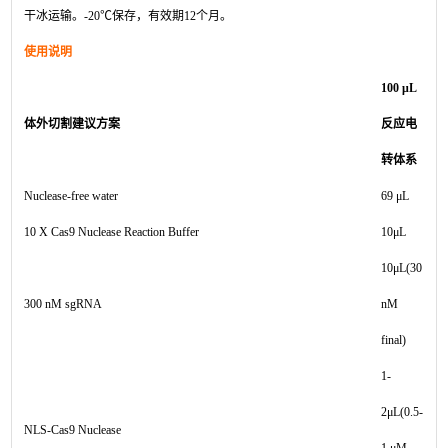
干冰运输。
-20
℃保存，有效期
12
个月。
使用说明
100 μL
体外切割建议方案
反应电
转体系
Nuclease-free water
69 μL
10 X Cas9 Nuclease Reaction Buffer
10μL
10μL(30
300 nM sgRNA
nM
final)
1-
2μL(0.5-
NLS-Cas9 Nuclease
1 μM