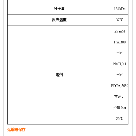
分子量
164kDa
反应温度
37
℃
25 mM
Tris,300
mM
NaCl,0.1
溶剂
mM
EDTA,50%
甘油，
pH8.0 at
25
℃
运输与保存