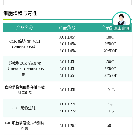
细胞增殖与毒性
产品名称
产品货号
产品规格
AC11L054
500T
CCK-8试剂盒（Cell
AC11L054
2*500T
Counting Kit-8）
AC11L054
20*500T
AC11L554
500T
超敏型CCK-8试剂盒
AC11L554
2*500T
（Ultra Cell Counting Kit-
8）
AC11L554
20*500T
台盼蓝染色细胞存活率检
AC11L551
10mL
测试剂盒
AC11L271
2mg
EdU（动物注射）
AC11L272
10mg
EdU细胞增殖流式检测试
AC11L262
50T
剂盒