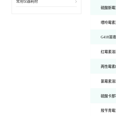
常用仪器耗材
硫酸新霉素溶液
嘌呤霉素溶液
G418溶液(g
红霉素溶液(E
两性霉素B溶液
氯霉素溶液(C
硫酸卡那霉素
羧苄青霉素溶液