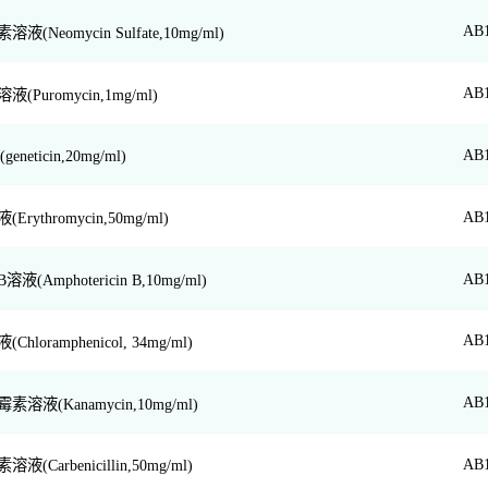
AB
(Neomycin Sulfate,10mg/ml)
AB
(Puromycin,1mg/ml)
AB
eneticin,20mg/ml)
AB
rythromycin,50mg/ml)
AB
(Amphotericin B,10mg/ml)
AB
hloramphenicol, 34mg/ml)
AB
溶液(Kanamycin,10mg/ml)
AB
(Carbenicillin,50mg/ml)