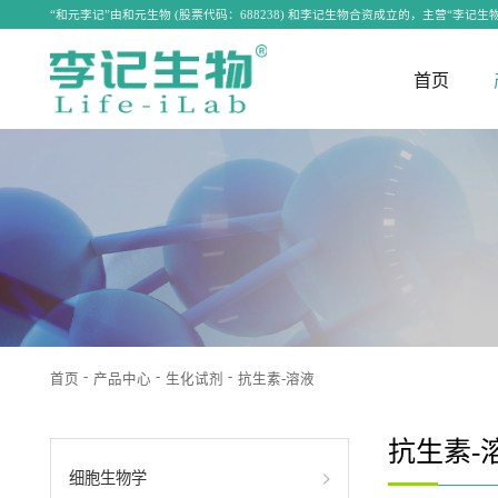
“和元李记”由和元生物 (股票代码：688238) 和李记生物合资成立的，主营“李记生物”“L
首页
细胞生物学
蛋白与免疫
组学服务
案例欣赏
核酸电泳
基因治疗载
新品发布
关于我们
动物细胞培养
免疫磁珠
转录组学
无毒核酸染料
慢病毒载体
染
其他血液制品
免疫凝胶
真核转录组测序
DNA Marker
腺病毒ADV
组
常用培养基
蛋白制备
miRNA测序
琼脂糖
逆转录病毒
微
平衡盐溶液
蛋白定量
lncRNA测序
核酸污染袪除
病毒载体的改
荧
细胞增殖与毒性
蛋白电泳
单细胞测序
腺相关病毒AA
转染试剂
转膜&封闭
circRNA测序
质粒构建
首页
产品中心
生化试剂
抗生素-溶液
细胞凋亡
抗体孵育
支原体检测与祛除
显色成像
抗生素-
细胞污染预防与清除
蛋白纯化
细胞生物学
细胞分离
免疫组化