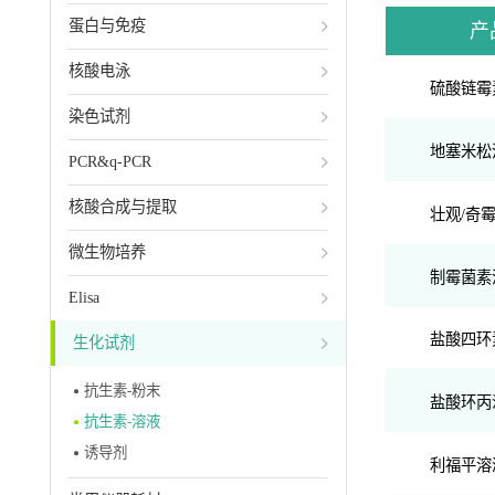
活体成像
蛋白与免疫
产
细胞染色
细胞株
核酸电泳
硫酸链霉素(S
细胞组织运输保存
染色试剂
外泌体研究
地塞米松溶液
小动物研究
PCR&q-PCR
报告基因
核酸合成与提取
无血清培养基
壮观/奇霉素溶
微生物培养
制霉菌素溶液(
Elisa
盐酸四环素溶液
生化试剂
抗生素-粉末
盐酸环丙沙星溶
抗生素-溶液
诱导剂
利福平溶液(R