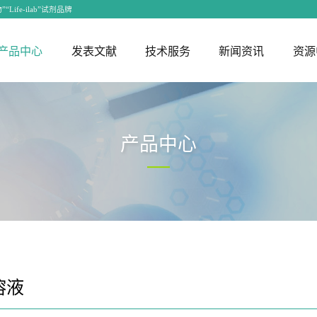
ife-ilab”试剂品牌
产品中心
发表文献
技术服务
新闻资讯
资源
PCR&q-PCR
体
染色试剂
说明书下载
文献资料
基因操作
企业新闻
代理商
COA查询
核酸合成与提取
论文奖励
细胞实验
行业资讯
联系我们
学术视频
微生物培养
动物实
校园展
招纳贤
色原料
CRISPR/Cas9
PCR
DNA提取
敲除细胞株构建
细菌培养平皿
代谢类疾
产品中心
织染色
环路示踪
q-PCR
RNA提取
稳定细胞株构建
酵母和真菌培
肿瘤动物
生物染色
基因过表达
直扩PCR
细胞功能学实验
液体培养基
动物实验
造
光染色
基因干扰
核酸定量测定
萤光素酶报告基因检测
V
启动子优化
RT-PCR
细胞株现货
疾病研究
化学遗传学技术
溶液