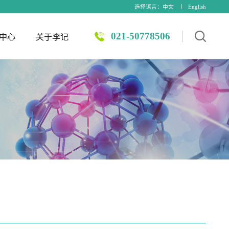
选择语言：
中文
English
021-50778506
中心
关于李记
Elisa
验
士
常见问题
其他特色服务
生化试剂
常用仪器耗材
病动物模型
Elisa辅助试剂
自噬
抗生素-粉末
仪器耗材
养平皿
模型
外泌体
抗生素-溶液
试剂和抗体
诱导剂
非编码RNA