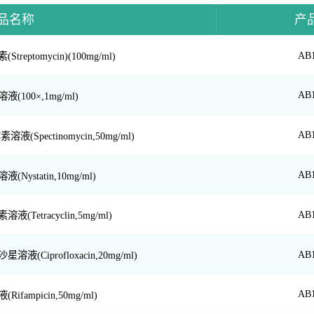
品名称
产
AB
treptomycin)(100mg/ml)
AB
(100×,1mg/ml)
AB
液(Spectinomycin,50mg/ml)
AB
Nystatin,10mg/ml)
AB
(Tetracyclin,5mg/ml)
AB
液(Ciprofloxacin,20mg/ml)
AB
ifampicin,50mg/ml)