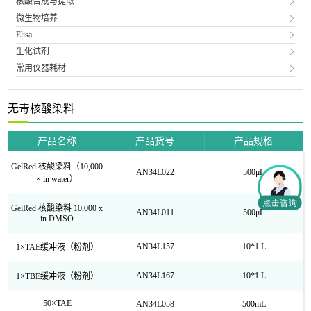
核酸合成与提取
微生物培养
Elisa
生化试剂
常用仪器耗材
无毒核酸染料
产品名称
产品货号
产品规格
GelRed 核酸染料（10,000
AN34L022
500μL
× in water）
GelRed 核酸染料 10,000 x
AN34L011
500μL
in DMSO
AN34L157
10*1 L
1×TAE缓冲液（粉剂）
AN34L167
10*1 L
1×TBE缓冲液（粉剂）
50×TAE
AN34L058
500mL