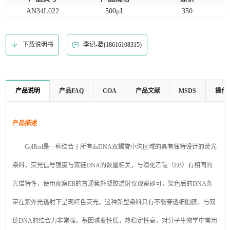
AN34L022
500μL
350
下载说明书
李记-葛(18616108315)
产品说明
产品FAQ
COA
产品文献
MSDS
操作
产品描述
GelRed是一种结合于所有dsDNA双螺旋小沟区域的具有独特设计的荧光
染料，荧光信号强度与双链DNA的数量相关，与溴化乙锭（EB）有相同的
光谱特性，使用观察EB的普通紫外凝胶透射仪观察即可，染色后的DNA条
带在紫外光透射下呈现红色荧光。这种新型染料具有不能穿透细胞膜、与双
链DNA的结合力非常强，基因诱变性低，热稳定性高，对分子生物学中常用