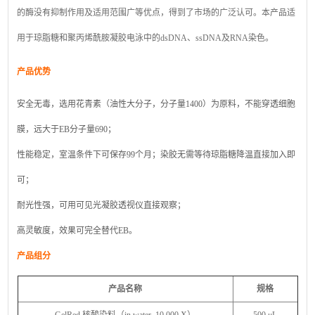
的酶没有抑制作用及适用范围广等优点，得到了市场的广泛认可。本产品适
用于琼脂糖和聚丙烯酰胺凝胶电泳中的dsDNA、ssDNA及RNA染色。
产品优势
安全无毒，选用花青素（油性大分子，分子量1400）为原料，不能穿透细胞
膜，远大于EB分子量690；
性能稳定，室温条件下可保存99个月；染胶无需等待琼脂糖降温直接加入即
可；
耐光性强，可用可见光凝胶透视仪直接观察；
高灵敏度，效果可完全替代EB。
产品组分
产品名称
规格
GelRed 核酸染料（in water, 10,000 X）
500 μL